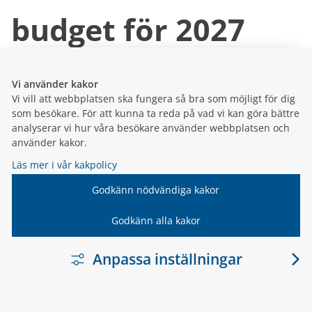
budget för 2027
Mål och budget är kommunens viktigaste
styrmedel. Det visar vilka mål kommunen har för
Vi använder kakor
utvecklingen av samhället och hur kommunens
Vi vill att webbplatsen ska fungera så bra som möjligt för dig
resurser – alltså skattepengarna – ska fördelas
som besökare. För att kunna ta reda på vad vi kan göra bättre
mellan olika verksamh...
analyserar vi hur våra besökare använder webbplatsen och
använder kakor.
21 januari 2026
Läs mer i vår kakpolicy
Inställt
Godkänn nödvändiga kakor
Godkänn alla kakor
sammanträde
Anpassa inställningar
På grund av för få ärenden har
kommunfullmäktiges ordförande beslutat att
ställa in kommunfullmäktiges sammanträde den