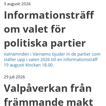
kan
3 augusti 2026
vi
Informationsträff
göra
informationen
bättre
om valet för
för
dig?
Webbadress
politiska partier
till
sidan
bifogas
Valnämnden i Värnamo bjuder in de partier som
i
ställer upp i valen 2026 till en informationsträff
meddelandet.
19 augusti klockan 18.00.
29 juli 2026
Valpåverkan från
främmande makt