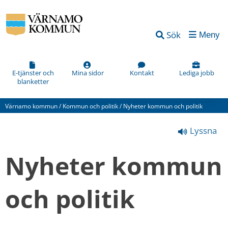
Vad
Sök
Meny
kan
vi
förbättra
E-tjänster och
Mina sidor
Kontakt
Lediga jobb
blanketter
på
den
Värnamo kommun
/
Kommun och politik
/
Nyheter kommun och politik
här
Lyssna
webbsidan?
*
Nyheter kommun 
(obligatorisk)
och politik
Hur