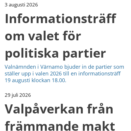
kan
3 augusti 2026
vi
Informationsträff
göra
informationen
bättre
om valet för
för
dig?
Webbadress
politiska partier
till
sidan
bifogas
Valnämnden i Värnamo bjuder in de partier som
i
ställer upp i valen 2026 till en informationsträff
meddelandet.
19 augusti klockan 18.00.
29 juli 2026
Valpåverkan från
främmande makt