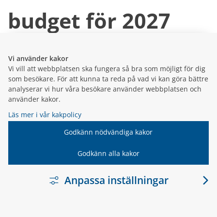
budget för 2027
Mål och budget är kommunens viktigaste
styrmedel. Det visar vilka mål kommunen har för
Vi använder kakor
utvecklingen av samhället och hur kommunens
Vi vill att webbplatsen ska fungera så bra som möjligt för dig
resurser – alltså skattepengarna – ska fördelas
som besökare. För att kunna ta reda på vad vi kan göra bättre
mellan olika verksamh...
analyserar vi hur våra besökare använder webbplatsen och
använder kakor.
21 januari 2026
Läs mer i vår kakpolicy
Inställt
Godkänn nödvändiga kakor
Godkänn alla kakor
sammanträde
Anpassa inställningar
På grund av för få ärenden har
kommunfullmäktiges ordförande beslutat att
ställa in kommunfullmäktiges sammanträde den