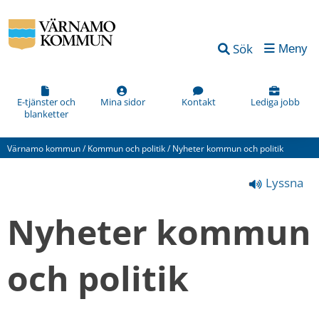
Vad
Sök
Meny
kan
vi
förbättra
E-tjänster och
Mina sidor
Kontakt
Lediga jobb
blanketter
på
den
Värnamo kommun
/
Kommun och politik
/
Nyheter kommun och politik
här
Lyssna
webbsidan?
*
Nyheter kommun 
(obligatorisk)
och politik
Hur