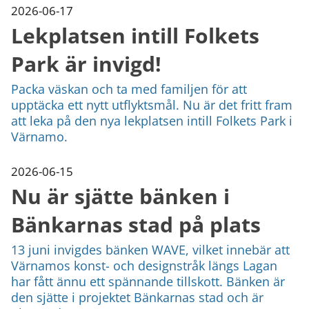
kan
2026-06-17
vi
Lekplatsen intill Folkets
göra
informationen
Park är invigd!
bättre
för
Packa väskan och ta med familjen för att
dig?
Webbadress
upptäcka ett nytt utflyktsmål. Nu är det fritt fram
till
att leka på den nya lekplatsen intill Folkets Park i
sidan
Värnamo.
bifogas
i
2026-06-15
meddelandet.
Nu är sjätte bänken i
Bänkarnas stad på plats
13 juni invigdes bänken WAVE, vilket innebär att
Värnamos konst- och designstråk längs Lagan
har fått ännu ett spännande tillskott. Bänken är
den sjätte i projektet Bänkarnas stad och är