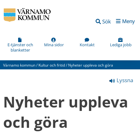
Vad
Sök
Meny
kan
vi
förbättra
E-tjänster och
Mina sidor
Kontakt
Lediga jobb
blanketter
på
den
Värnamo kommun
/
Kultur och fritid
/
Nyheter uppleva och göra
här
Lyssna
webbsidan?
*
Nyheter uppleva 
(obligatorisk)
och göra
Hur