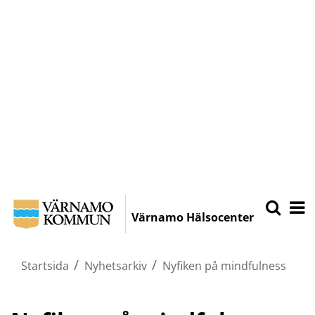
Hoppa
Sök
Öpp
på
till
Värnamo Hälsocenter
Varnamo.
mobi
huvudinnehållet
/
/
Startsida
Nyhetsarkiv
Nyfiken på mindfulness