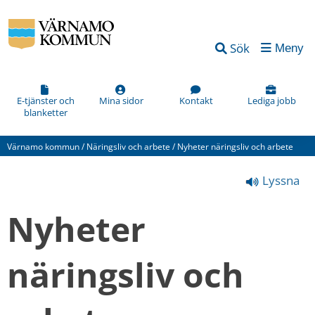
Vad
Sök
Meny
kan
vi
förbättra
E-tjänster och
Mina sidor
Kontakt
Lediga jobb
blanketter
på
den
Värnamo kommun
/
Näringsliv och arbete
/
Nyheter näringsliv och arbete
här
Lyssna
webbsidan?
*
Nyheter 
(obligatorisk)
näringsliv och 
Hur