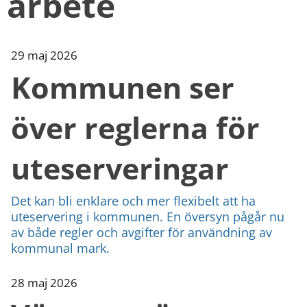
arbete
kan
vi
göra
informationen
29 maj 2026
bättre
för
Kommunen ser
dig?
Webbadress
över reglerna för
till
sidan
bifogas
uteserveringar
i
meddelandet.
Det kan bli enklare och mer flexibelt att ha
uteservering i kommunen. En översyn pågår nu
av både regler och avgifter för användning av
kommunal mark.
28 maj 2026