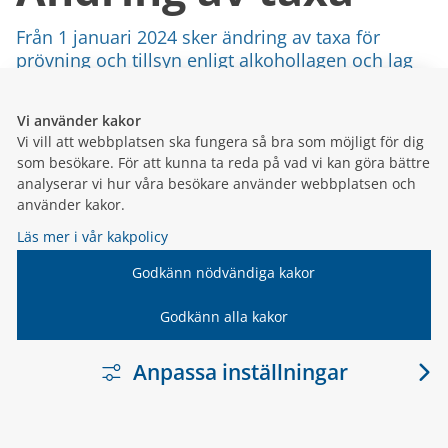
Från 1 januari 2024 sker ändring av taxa för
prövning och tillsyn enligt alkohollagen och lag
om tobak.
Vi använder kakor
4 oktober 2023
Vi vill att webbplatsen ska fungera så bra som möjligt för dig
Planerade
som besökare. För att kunna ta reda på vad vi kan göra bättre
analyserar vi hur våra besökare använder webbplatsen och
använder kakor.
kriminalvårdsansta
Läs mer i vår kakpolicy
Godkänn nödvändiga kakor
kan skapa fler jobb
Godkänn alla kakor
Kriminalvården har bestämt att de nya
anstalterna i Norrköping, Kalmar och Värnamo
Anpassa inställningar
ska få fler platser.
20 september 2023