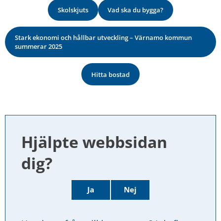
Skolskjuts
Vad ska du bygga?
Stark ekonomi och hållbar utveckling – Värnamo kommun
summerar 2025
Hitta bostad
Hjälpte webbsidan 
dig?
Ja
Nej