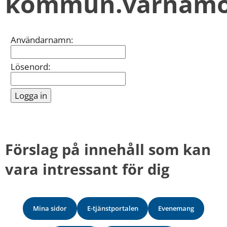
kommun.varnamo
kan
vi
göra
informationen
Inloggning
Användarnamn:
bättre
för
dig?
Lösenord:
Webbadress
till
sidan
bifogas
i
meddelandet.
Förslag på innehåll som kan 
vara intressant för dig
Mina sidor
E-tjänstportalen
Evenemang