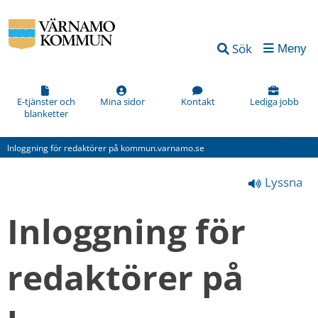
Vad
Sök
Meny
kan
vi
förbättra
E-tjänster och
Mina sidor
Kontakt
Lediga jobb
blanketter
på
den
Inloggning för redaktörer på kommun.varnamo.se
här
Lyssna
webbsidan?
*
Inloggning för 
(obligatorisk)
redaktörer på 
Hur