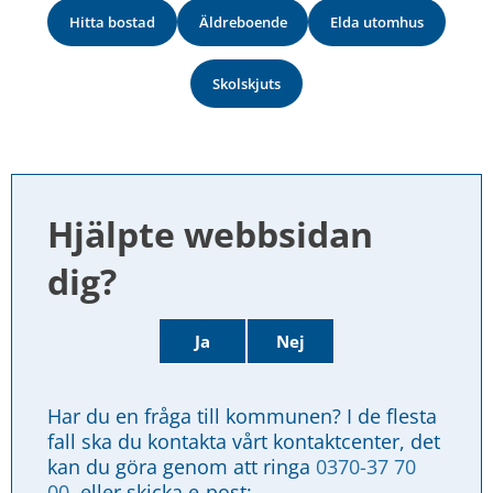
Hitta bostad
Äldreboende
Elda utomhus
Skolskjuts
Hjälpte webbsidan 
dig?
Ja
Nej
Har du en fråga till kommunen? I de flesta 
fall ska du kontakta vårt kontaktcenter, det 
kan du göra genom att ringa 
0370-37 70 
00
, eller skicka e-post: 