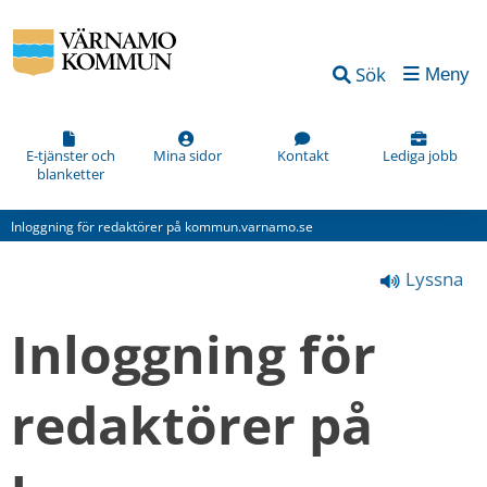
Vad
Sök
Meny
kan
vi
förbättra
E-tjänster och
Mina sidor
Kontakt
Lediga jobb
blanketter
på
den
Inloggning för redaktörer på kommun.varnamo.se
här
Lyssna
webbsidan?
*
Inloggning för 
(obligatorisk)
redaktörer på 
Hur