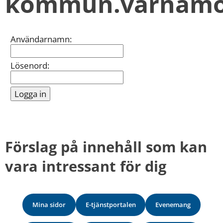
kommun.varnamo
kan
vi
göra
informationen
Inloggning
Användarnamn:
bättre
för
dig?
Lösenord:
Webbadress
till
sidan
bifogas
i
meddelandet.
Förslag på innehåll som kan 
vara intressant för dig
Mina sidor
E-tjänstportalen
Evenemang