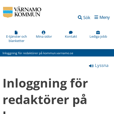
Vad
Sök
Meny
kan
vi
förbättra
E-tjänster och
Mina sidor
Kontakt
Lediga jobb
blanketter
på
den
Inloggning för redaktörer på kommun.varnamo.se
här
Lyssna
webbsidan?
*
Inloggning för 
(obligatorisk)
redaktörer på 
Hur