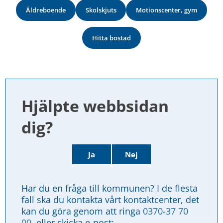
Äldreboende
Skolskjuts
Motionscenter, gym
Hitta bostad
Hjälpte webbsidan 
dig?
Ja
Nej
Har du en fråga till kommunen? I de flesta 
fall ska du kontakta vårt kontaktcenter, det 
kan du göra genom att ringa 
0370-37 70 
00
, eller skicka e-post: 