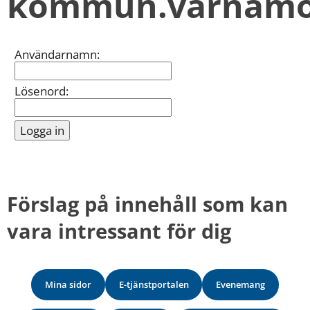
kommun.varnamo
kan
vi
göra
informationen
Inloggning
Användarnamn:
bättre
för
dig?
Lösenord:
Webbadress
till
sidan
bifogas
i
meddelandet.
Förslag på innehåll som kan 
vara intressant för dig
Mina sidor
E-tjänstportalen
Evenemang