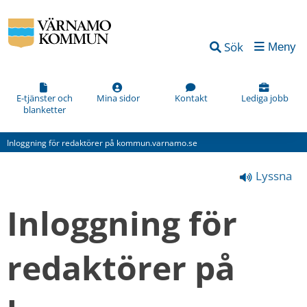
Vad
Sök
Meny
kan
vi
förbättra
E-tjänster och
Mina sidor
Kontakt
Lediga jobb
blanketter
på
den
Inloggning för redaktörer på kommun.varnamo.se
här
Lyssna
webbsidan?
*
Inloggning för 
(obligatorisk)
redaktörer på 
Hur