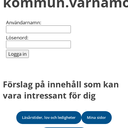
kommun.varnamo
kan
vi
göra
informationen
Inloggning
Användarnamn:
bättre
för
dig?
Lösenord:
Webbadress
till
sidan
bifogas
i
meddelandet.
Förslag på innehåll som kan 
vara intressant för dig
Läsårstider, lov och ledigheter
Mina sidor