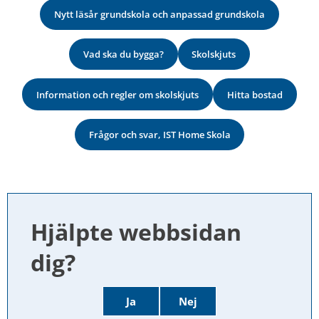
Nytt läsår grundskola och anpassad grundskola
Vad ska du bygga?
Skolskjuts
Information och regler om skolskjuts
Hitta bostad
Frågor och svar, IST Home Skola
Hjälpte webbsidan 
dig?
Ja
Nej