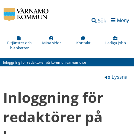
Vad
Sök
Meny
kan
vi
förbättra
E-tjänster och
Mina sidor
Kontakt
Lediga jobb
blanketter
på
den
Inloggning för redaktörer på kommun.varnamo.se
här
Lyssna
webbsidan?
*
Inloggning för 
(obligatorisk)
redaktörer på 
Hur