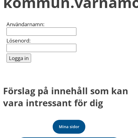
kommun.varnamo
kan
vi
göra
informationen
Inloggning
Användarnamn:
bättre
för
dig?
Lösenord:
Webbadress
till
sidan
bifogas
i
meddelandet.
Förslag på innehåll som kan 
vara intressant för dig
Mina sidor