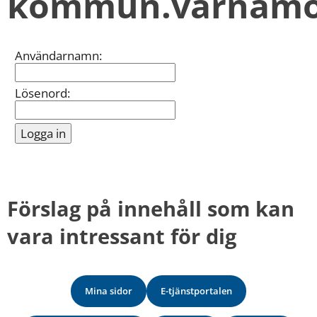
kommun.varnamo
kan
vi
göra
informationen
Inloggning
Användarnamn:
bättre
för
dig?
Lösenord:
Webbadress
till
sidan
bifogas
i
meddelandet.
Förslag på innehåll som kan 
vara intressant för dig
Mina sidor
E-tjänstportalen