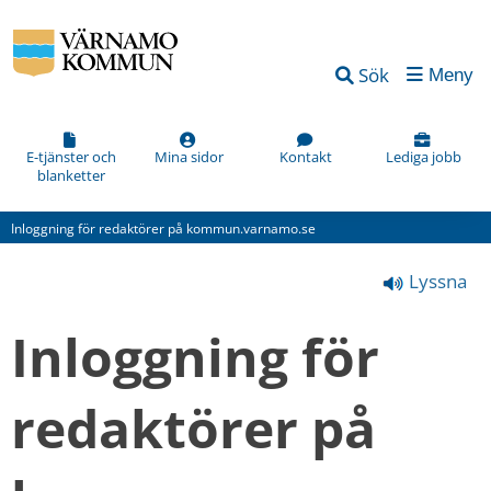
Vad
Sök
Meny
kan
vi
förbättra
E-tjänster och
Mina sidor
Kontakt
Lediga jobb
blanketter
på
den
Inloggning för redaktörer på kommun.varnamo.se
här
Lyssna
webbsidan?
*
Inloggning för 
(obligatorisk)
redaktörer på 
Hur