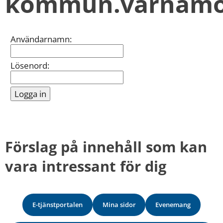
kommun.varnamo
kan
vi
göra
informationen
Inloggning
Användarnamn:
bättre
för
dig?
Lösenord:
Webbadress
till
sidan
bifogas
i
meddelandet.
Förslag på innehåll som kan 
vara intressant för dig
E-tjänstportalen
Mina sidor
Evenemang