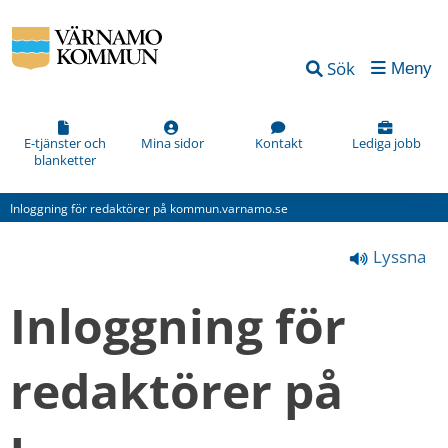
Vad
Sök
Meny
kan
vi
förbättra
E-tjänster och
Mina sidor
Kontakt
Lediga jobb
blanketter
på
den
Inloggning för redaktörer på kommun.varnamo.se
här
Lyssna
webbsidan?
*
Inloggning för 
(obligatorisk)
redaktörer på 
Hur