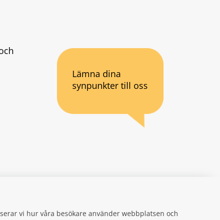
och 
Lämna dina
synpunkter till oss
an webbplats.
se
gifter
alyserar vi hur våra besökare använder webbplatsen och