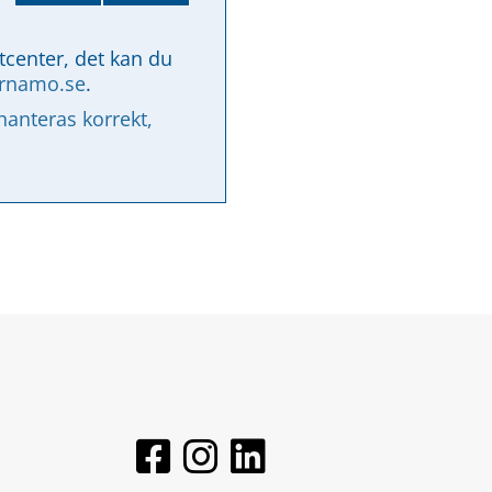
tcenter, det kan du 
arnamo.se
.
nteras korrekt, 