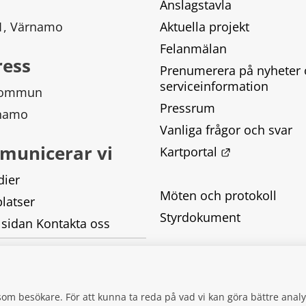
Anslagstavla
 1, Värnamo
Aktuella projekt
Felanmälan
ress
Prenumerera på nyheter 
serviceinformation
kommun
Pressrum
rnamo
Vanliga frågor och svar
municerar vi
Länk till ann
Kartportal
dier
Möten och protokoll
latser
Styrdokument
 sidan Kontakta oss
Tillgänglighetsredogörel
Behandling av personupp
g som besökare. För att kunna ta reda på vad vi kan göra bättre an
Kakor