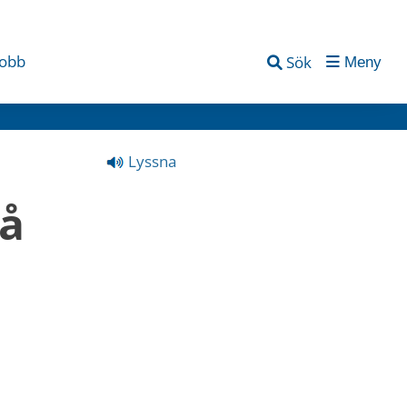
jobb
Sök
Meny
Lyssna
å 