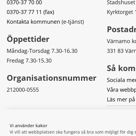
0370-37 70 00
Stadshuset
0370-37 77 11 (fax)
Kyrktorget
Kontakta kommunen
 (e-tjänst)
Postad
Öppettider
Värnamo 
Måndag-Torsdag 7.30-16.30
331 83 Vä
Fredag 7.30-15.30
Så kom
Organisationsnummer
Sociala me
212000-0555
Våra webbp
Läs mer på
Logga in
Vi använder kakor
Vi vill att webbplatsen ska fungera så bra som möjligt för di