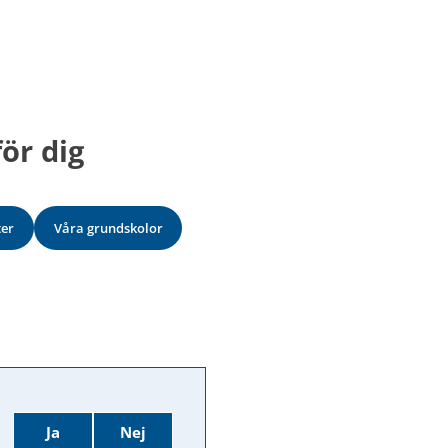
ör dig
ter
Våra grundskolor
Ja
Nej