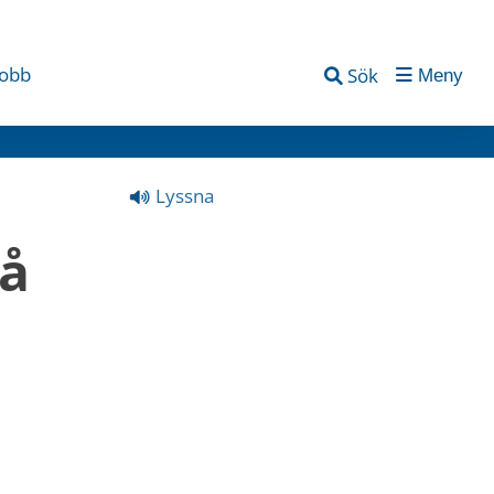
jobb
Sök
Meny
Lyssna
å 