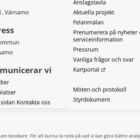
Anslagstavla
 1, Värnamo
Aktuella projekt
Felanmälan
ress
Prenumerera på nyheter 
serviceinformation
kommun
Pressrum
rnamo
Vanliga frågor och svar
municerar vi
Länk till ann
Kartportal
dier
Möten och protokoll
latser
Styrdokument
 sidan Kontakta oss
Tillgänglighetsredogörel
Behandling av personupp
g som besökare. För att kunna ta reda på vad vi kan göra bättre an
Kakor