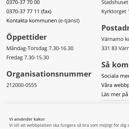
0370-37 70 00
Stadshuset
0370-37 77 11 (fax)
Kyrktorget
Kontakta kommunen
 (e-tjänst)
Postad
Öppettider
Värnamo 
Måndag-Torsdag 7.30-16.30
331 83 Vä
Fredag 7.30-15.30
Så kom
Organisationsnummer
Sociala me
212000-0555
Våra webbp
Läs mer på
Logga in
Vi använder kakor
Vi vill att webbplatsen ska fungera så bra som möjligt för di