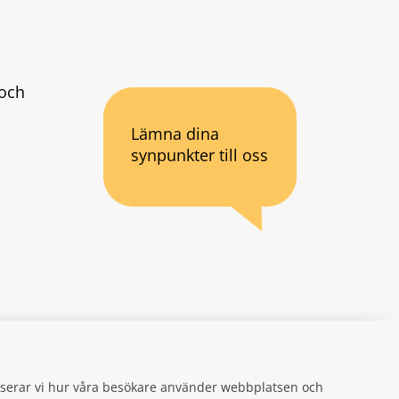
och 
Lämna dina
synpunkter till oss
an webbplats.
se
gifter
alyserar vi hur våra besökare använder webbplatsen och