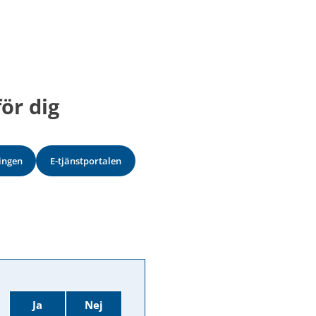
ör dig
ingen
E-tjänstportalen
Ja
Nej