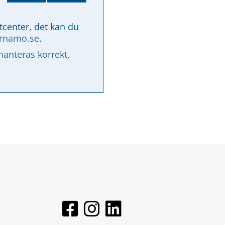
tcenter, det kan du 
arnamo.se
.
nteras korrekt, 