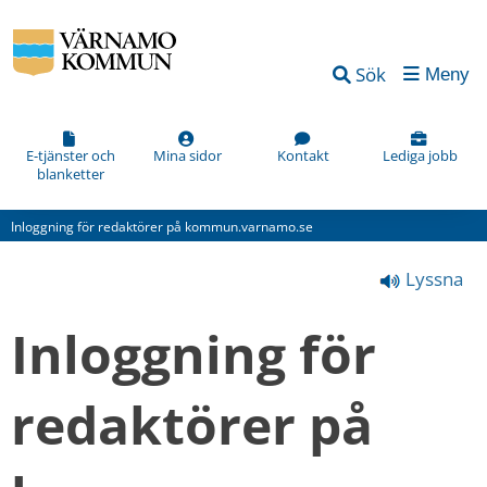
Vad
Sök
Meny
kan
vi
förbättra
E-tjänster och
Mina sidor
Kontakt
Lediga jobb
blanketter
på
den
Inloggning för redaktörer på kommun.varnamo.se
här
Lyssna
webbsidan?
*
Inloggning för 
(obligatorisk)
redaktörer på 
Hur