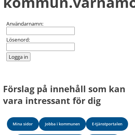
kommun.varnamo
kan
vi
göra
informationen
Inloggning
Användarnamn:
bättre
för
dig?
Lösenord:
Webbadress
till
sidan
bifogas
i
meddelandet.
Förslag på innehåll som kan 
vara intressant för dig
Mina sidor
Jobba i kommunen
E-tjänstportalen