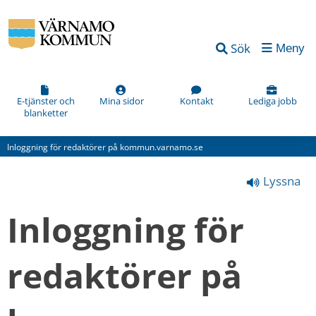
Vad
Sök
Meny
kan
vi
förbättra
E-tjänster och
Mina sidor
Kontakt
Lediga jobb
blanketter
på
den
Inloggning för redaktörer på kommun.varnamo.se
här
Lyssna
webbsidan?
*
Inloggning för 
(obligatorisk)
redaktörer på 
Hur