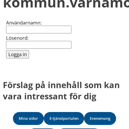
kommun.varnamo
kan
vi
göra
informationen
Inloggning
Användarnamn:
bättre
för
dig?
Lösenord:
Webbadress
till
sidan
bifogas
i
meddelandet.
Förslag på innehåll som kan 
vara intressant för dig
Mina sidor
E-tjänstportalen
Evenemang