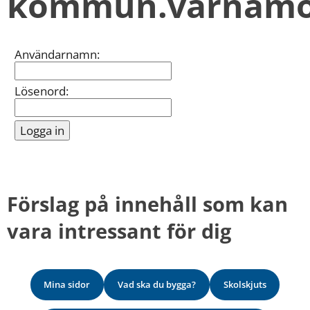
kommun.varnamo
kan
vi
göra
informationen
Inloggning
Användarnamn:
bättre
för
dig?
Lösenord:
Webbadress
till
sidan
bifogas
i
meddelandet.
Förslag på innehåll som kan 
vara intressant för dig
Mina sidor
Vad ska du bygga?
Skolskjuts