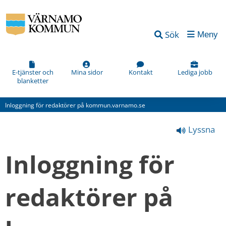
Vad
Sök
Meny
kan
vi
förbättra
E-tjänster och
Mina sidor
Kontakt
Lediga jobb
blanketter
på
den
Inloggning för redaktörer på kommun.varnamo.se
här
Lyssna
webbsidan?
*
Inloggning för 
(obligatorisk)
redaktörer på 
Hur