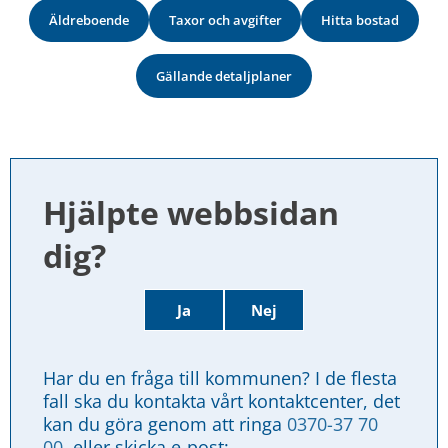
Äldreboende
Taxor och avgifter
Hitta bostad
Gällande detaljplaner
Hjälpte webbsidan 
dig?
Ja
Nej
Har du en fråga till kommunen? I de flesta 
fall ska du kontakta vårt kontaktcenter, det 
kan du göra genom att ringa 
0370-37 70 
00
, eller skicka e-post: 