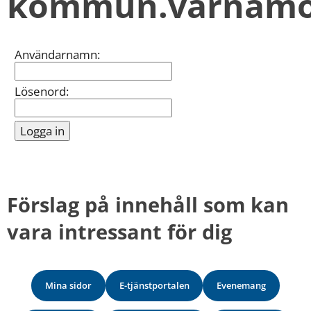
kommun.varnamo
kan
vi
göra
informationen
Inloggning
Användarnamn:
bättre
för
dig?
Lösenord:
Webbadress
till
sidan
bifogas
i
meddelandet.
Förslag på innehåll som kan 
vara intressant för dig
Mina sidor
E-tjänstportalen
Evenemang