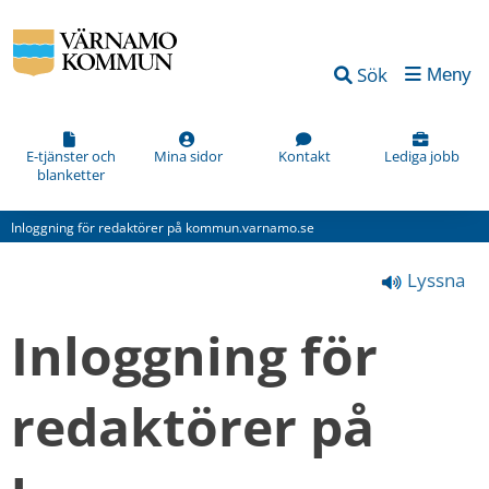
Vad
Sök
Meny
kan
vi
förbättra
E-tjänster och
Mina sidor
Kontakt
Lediga jobb
blanketter
på
den
Inloggning för redaktörer på kommun.varnamo.se
här
Lyssna
webbsidan?
*
Inloggning för 
(obligatorisk)
redaktörer på 
Hur