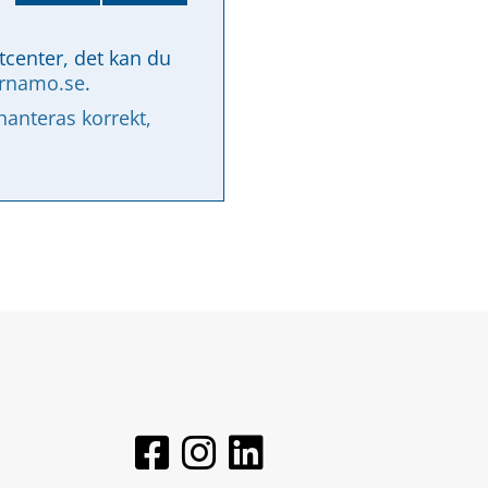
tcenter, det kan du 
arnamo.se
.
nteras korrekt, 