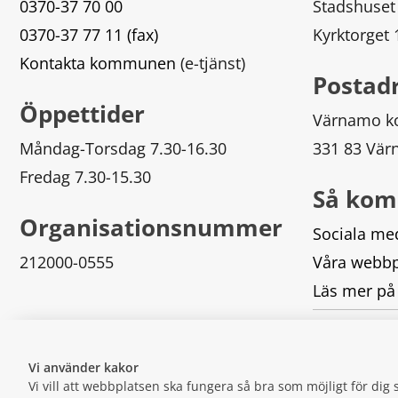
0370-37 70 00
Stadshuset
0370-37 77 11 (fax)
Kyrktorget
Kontakta kommunen
 (e-tjänst)
Postad
Öppettider
Värnamo 
Måndag-Torsdag 7.30-16.30
331 83 Vä
Fredag 7.30-15.30
Så kom
Organisationsnummer
Sociala me
212000-0555
Våra webbp
Läs mer på
Logga in
Vi använder kakor
Vi vill att webbplatsen ska fungera så bra som möjligt för di