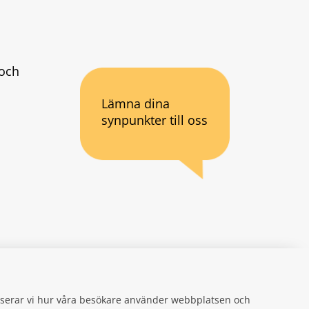
och 
Lämna dina
synpunkter till oss
an webbplats.
se
gifter
alyserar vi hur våra besökare använder webbplatsen och