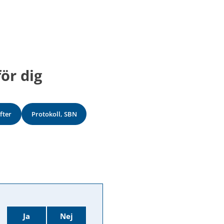
ör dig
fter
Protokoll, SBN
Ja
Nej