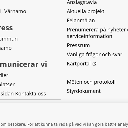
Anslagstavla
 1, Värnamo
Aktuella projekt
Felanmälan
ress
Prenumerera på nyheter 
serviceinformation
kommun
Pressrum
rnamo
Vanliga frågor och svar
municerar vi
Länk till ann
Kartportal
dier
Möten och protokoll
latser
Styrdokument
 sidan Kontakta oss
Tillgänglighetsredogörel
Behandling av personupp
g som besökare. För att kunna ta reda på vad vi kan göra bättre an
Kakor