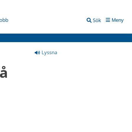
jobb
Sök
Meny
Lyssna
å 