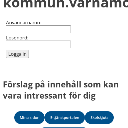
kommun.varnamo
kan
vi
göra
informationen
Inloggning
Användarnamn:
bättre
för
dig?
Lösenord:
Webbadress
till
sidan
bifogas
i
meddelandet.
Förslag på innehåll som kan 
vara intressant för dig
Mina sidor
E-tjänstportalen
Skolskjuts