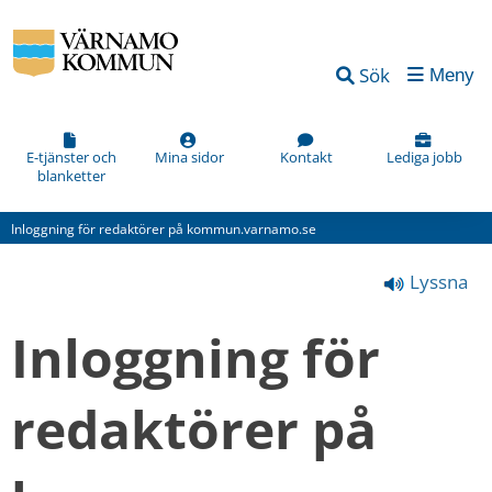
Vad
Sök
Meny
kan
vi
förbättra
E-tjänster och
Mina sidor
Kontakt
Lediga jobb
blanketter
på
den
Inloggning för redaktörer på kommun.varnamo.se
här
Lyssna
webbsidan?
*
Inloggning för 
(obligatorisk)
redaktörer på 
Hur