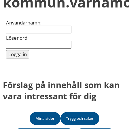
kommun.varnamo
kan
vi
göra
informationen
Inloggning
Användarnamn:
bättre
för
dig?
Lösenord:
Webbadress
till
sidan
bifogas
i
meddelandet.
Förslag på innehåll som kan 
vara intressant för dig
Mina sidor
Trygg och säker