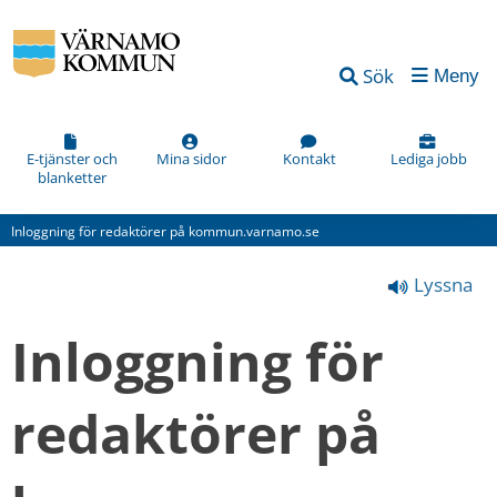
Vad
Sök
Meny
kan
vi
förbättra
E-tjänster och
Mina sidor
Kontakt
Lediga jobb
blanketter
på
den
Inloggning för redaktörer på kommun.varnamo.se
här
Lyssna
webbsidan?
*
Inloggning för 
(obligatorisk)
redaktörer på 
Hur