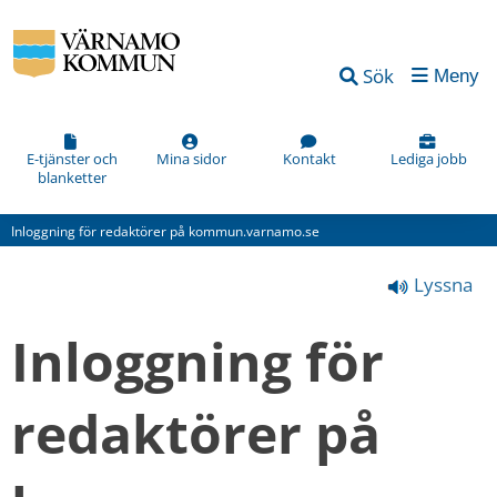
Vad
Sök
Meny
kan
vi
förbättra
E-tjänster och
Mina sidor
Kontakt
Lediga jobb
blanketter
på
den
Inloggning för redaktörer på kommun.varnamo.se
här
Lyssna
webbsidan?
*
Inloggning för 
(obligatorisk)
redaktörer på 
Hur