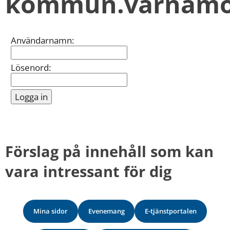
kommun.varnamo
kan
vi
göra
informationen
Inloggning
Användarnamn:
bättre
för
dig?
Lösenord:
Webbadress
till
sidan
bifogas
i
meddelandet.
Förslag på innehåll som kan 
vara intressant för dig
Mina sidor
Evenemang
E-tjänstportalen