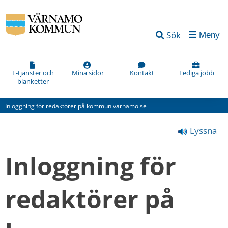
Vad
Sök
Meny
kan
vi
förbättra
E-tjänster och
Mina sidor
Kontakt
Lediga jobb
blanketter
på
den
Inloggning för redaktörer på kommun.varnamo.se
här
Lyssna
webbsidan?
*
Inloggning för 
(obligatorisk)
redaktörer på 
Hur