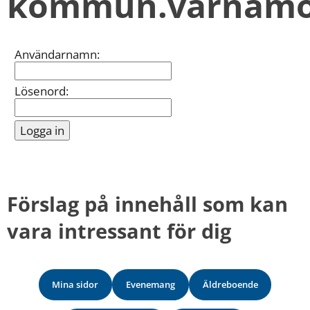
kommun.varnamo
kan
vi
göra
informationen
Inloggning
Användarnamn:
bättre
för
dig?
Lösenord:
Webbadress
till
sidan
bifogas
i
meddelandet.
Förslag på innehåll som kan 
vara intressant för dig
Mina sidor
Evenemang
Äldreboende