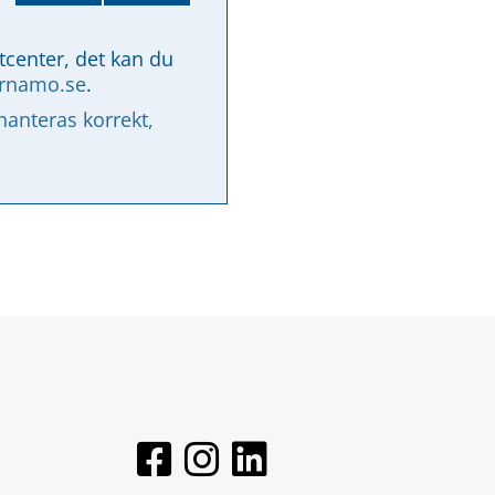
tcenter, det kan du 
arnamo.se
.
nteras korrekt, 