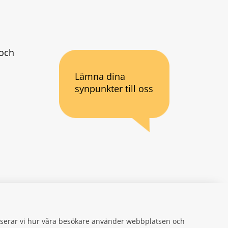
och 
Lämna dina
synpunkter till oss
an webbplats.
se
gifter
alyserar vi hur våra besökare använder webbplatsen och