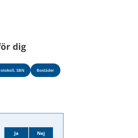
ör dig
rotokoll, SBN
Bostäder
Ja
Nej