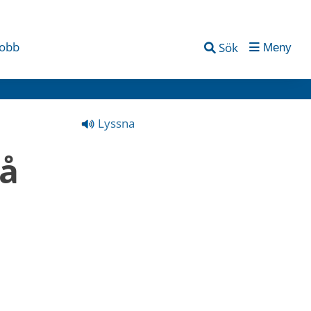
jobb
Sök
Meny
Lyssna
å 