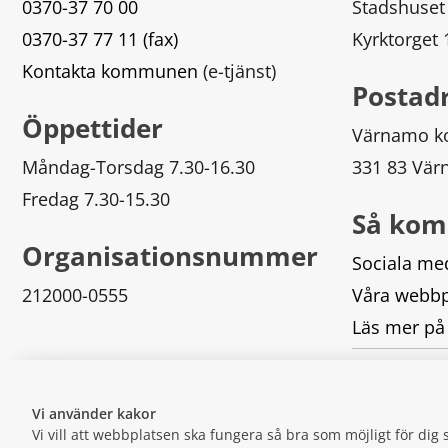
0370-37 70 00
Stadshuset
0370-37 77 11 (fax)
Kyrktorget
Kontakta kommunen
 (e-tjänst)
Postad
Öppettider
Värnamo 
Måndag-Torsdag 7.30-16.30
331 83 Vä
Fredag 7.30-15.30
Så kom
Organisationsnummer
Sociala me
212000-0555
Våra webbp
Läs mer på
Logga in
Vi använder kakor
Vi vill att webbplatsen ska fungera så bra som möjligt för di