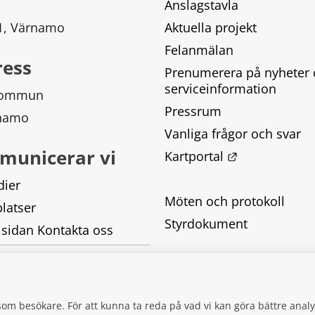
Anslagstavla
 1, Värnamo
Aktuella projekt
Felanmälan
ress
Prenumerera på nyheter 
serviceinformation
kommun
Pressrum
rnamo
Vanliga frågor och svar
municerar vi
Länk till ann
Kartportal
dier
Möten och protokoll
latser
Styrdokument
 sidan Kontakta oss
Tillgänglighetsredogörel
Behandling av personupp
g som besökare. För att kunna ta reda på vad vi kan göra bättre an
Kakor