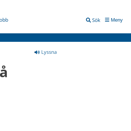
jobb
Sök
Meny
Lyssna
å 