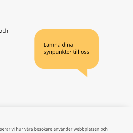
och 
Lämna dina
synpunkter till oss
an webbplats.
se
gifter
alyserar vi hur våra besökare använder webbplatsen och