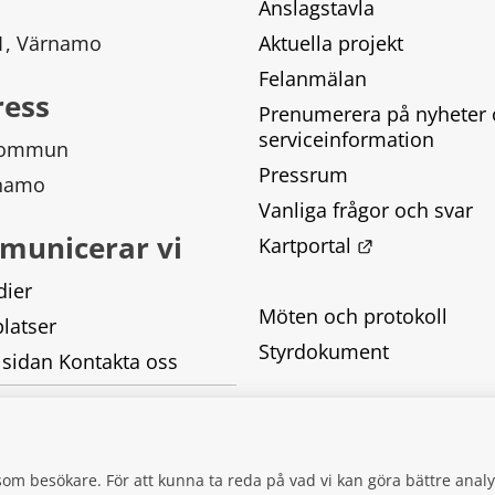
Anslagstavla
 1, Värnamo
Aktuella projekt
Felanmälan
ress
Prenumerera på nyheter 
serviceinformation
kommun
Pressrum
rnamo
Vanliga frågor och svar
municerar vi
Länk till ann
Kartportal
dier
Möten och protokoll
latser
Styrdokument
 sidan Kontakta oss
Tillgänglighetsredogörel
Behandling av personupp
g som besökare. För att kunna ta reda på vad vi kan göra bättre an
Kakor