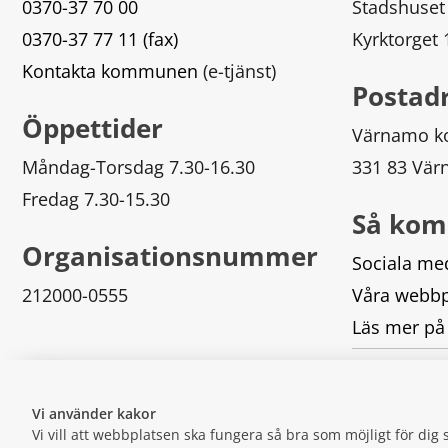
0370-37 70 00
Stadshuset
0370-37 77 11 (fax)
Kyrktorget
Kontakta kommunen
 (e-tjänst)
Postad
Öppettider
Värnamo 
Måndag-Torsdag 7.30-16.30
331 83 Vä
Fredag 7.30-15.30
Så kom
Organisationsnummer
Sociala me
212000-0555
Våra webbp
Läs mer på
Logga in
Vi använder kakor
Vi vill att webbplatsen ska fungera så bra som möjligt för di