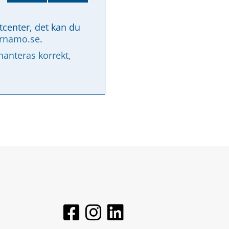
tcenter, det kan du 
arnamo.se
.
nteras korrekt, 