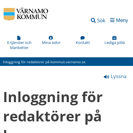
Vad
Sök
Meny
kan
vi
förbättra
E-tjänster och
Mina sidor
Kontakt
Lediga jobb
blanketter
på
den
Inloggning för redaktörer på kommun.varnamo.se
här
Lyssna
webbsidan?
*
Inloggning för 
(obligatorisk)
redaktörer på 
Hur