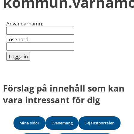
kommun.varnamo
kan
vi
göra
informationen
Inloggning
Användarnamn:
bättre
för
dig?
Lösenord:
Webbadress
till
sidan
bifogas
i
meddelandet.
Förslag på innehåll som kan 
vara intressant för dig
Mina sidor
Evenemang
E-tjänstportalen