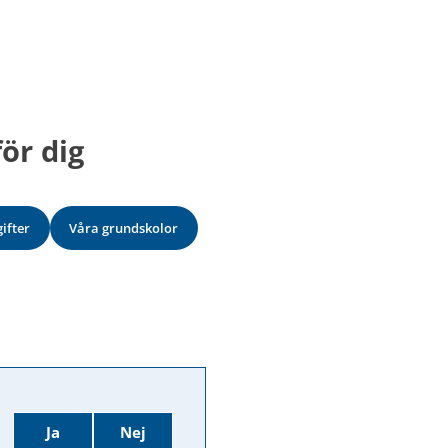
ör dig
ifter
Våra grundskolor
Ja
Nej