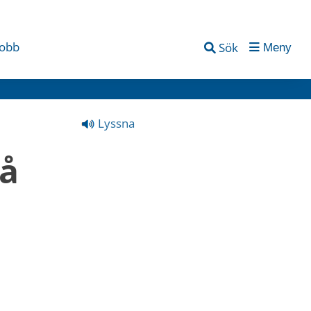
jobb
Sök
Meny
Lyssna
å 