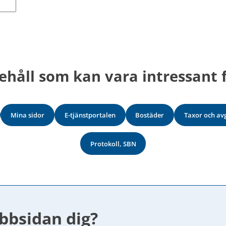
ehåll som kan vara intressant f
Mina sidor
E-tjänstportalen
Bostäder
Taxor och avg
Protokoll, SBN
bbsidan dig?