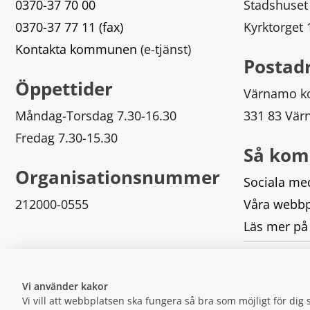
0370-37 70 00
Stadshuset
0370-37 77 11 (fax)
Kyrktorget
Kontakta kommunen
 (e-tjänst)
Postad
Öppettider
Värnamo 
Måndag-Torsdag 7.30-16.30
331 83 Vä
Fredag 7.30-15.30
Så kom
Organisationsnummer
Sociala me
212000-0555
Våra webbp
Läs mer på
Logga in
Vi använder kakor
Vi vill att webbplatsen ska fungera så bra som möjligt för di