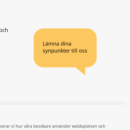
och 
Lämna dina
synpunkter till oss
an webbplats.
se
gifter
alyserar vi hur våra besökare använder webbplatsen och