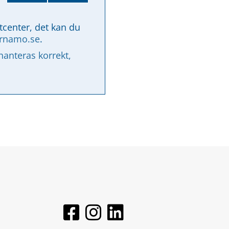
tcenter, det kan du 
arnamo.se
.
nteras korrekt, 