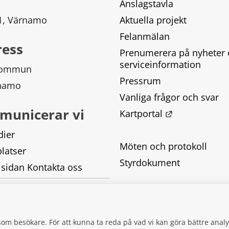
Anslagstavla
 1, Värnamo
Aktuella projekt
Felanmälan
ress
Prenumerera på nyheter 
serviceinformation
kommun
Pressrum
rnamo
Vanliga frågor och svar
municerar vi
Länk till ann
Kartportal
dier
Möten och protokoll
latser
Styrdokument
 sidan Kontakta oss
Tillgänglighetsredogörel
Behandling av personupp
g som besökare. För att kunna ta reda på vad vi kan göra bättre an
Kakor