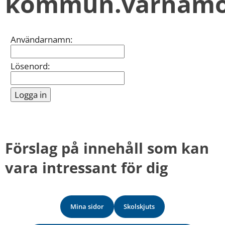
kommun.varnamo
kan
vi
göra
informationen
Inloggning
Användarnamn:
bättre
för
dig?
Lösenord:
Webbadress
till
sidan
bifogas
i
meddelandet.
Förslag på innehåll som kan 
vara intressant för dig
Mina sidor
Skolskjuts