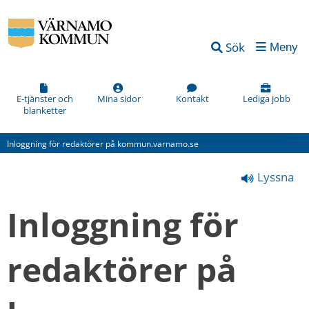
Vad
Sök
Meny
kan
vi
förbättra
E-tjänster och
Mina sidor
Kontakt
Lediga jobb
blanketter
på
den
Inloggning för redaktörer på kommun.varnamo.se
här
Lyssna
webbsidan?
*
Inloggning för 
(obligatorisk)
redaktörer på 
Hur