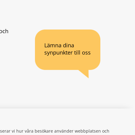
och 
Lämna dina
synpunkter till oss
an webbplats.
se
gifter
alyserar vi hur våra besökare använder webbplatsen och