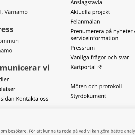
Anslagstavla
 1, Värnamo
Aktuella projekt
Felanmälan
ress
Prenumerera på nyheter 
serviceinformation
kommun
Pressrum
rnamo
Vanliga frågor och svar
municerar vi
Länk till ann
Kartportal
dier
Möten och protokoll
latser
Styrdokument
 sidan Kontakta oss
Tillgänglighetsredogörel
Behandling av personupp
g som besökare. För att kunna ta reda på vad vi kan göra bättre an
Kakor