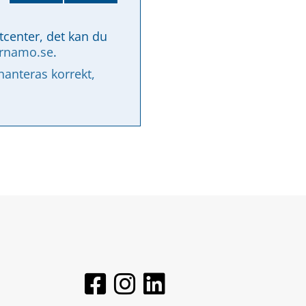
tcenter, det kan du 
arnamo.se
.
nteras korrekt, 