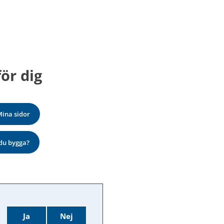
ör dig
ina sidor
du bygga?
Ja
Nej