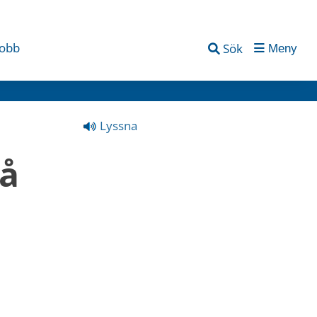
jobb
Sök
Meny
Lyssna
å 