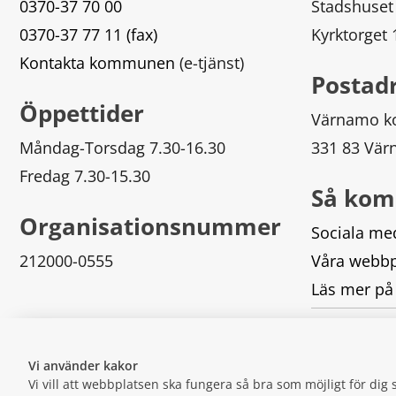
0370-37 70 00
Stadshuset
0370-37 77 11 (fax)
Kyrktorget
Kontakta kommunen
 (e-tjänst)
Postad
Öppettider
Värnamo 
Måndag-Torsdag 7.30-16.30
331 83 Vä
Fredag 7.30-15.30
Så kom
Organisationsnummer
Sociala me
212000-0555
Våra webbp
Läs mer på
Logga in
Vi använder kakor
Vi vill att webbplatsen ska fungera så bra som möjligt för di