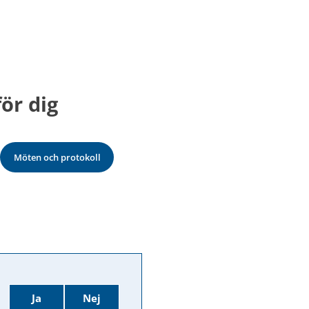
ör dig
Möten och protokoll
Ja
Nej