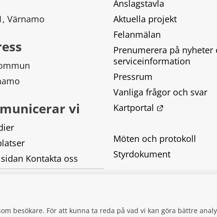
Anslagstavla
 1, Värnamo
Aktuella projekt
Felanmälan
ress
Prenumerera på nyheter 
serviceinformation
kommun
Pressrum
rnamo
Vanliga frågor och svar
municerar vi
Länk till ann
Kartportal
dier
Möten och protokoll
latser
Styrdokument
 sidan Kontakta oss
Tillgänglighetsredogörel
Behandling av personupp
g som besökare. För att kunna ta reda på vad vi kan göra bättre an
Kakor