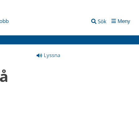
jobb
Sök
Meny
Lyssna
å 