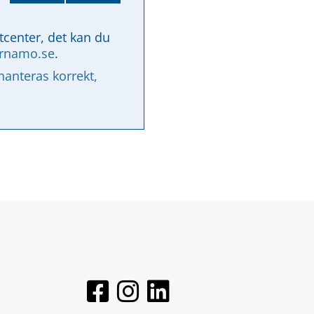
tcenter, det kan du 
arnamo.se
.
nteras korrekt, 