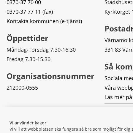
0370-37 70 00
Stadshuset
0370-37 77 11 (fax)
Kyrktorget
Kontakta kommunen
 (e-tjänst)
Postad
Öppettider
Värnamo 
Måndag-Torsdag 7.30-16.30
331 83 Vä
Fredag 7.30-15.30
Så kom
Organisationsnummer
Sociala me
212000-0555
Våra webbp
Läs mer på
Logga in
Vi använder kakor
Vi vill att webbplatsen ska fungera så bra som möjligt för di