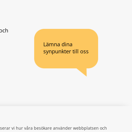
och 
Lämna dina
synpunkter till oss
an webbplats.
se
gifter
alyserar vi hur våra besökare använder webbplatsen och