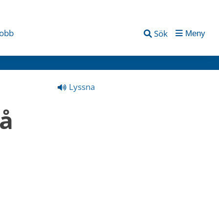
jobb
Sök
Meny
Lyssna
å 