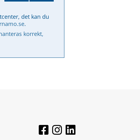
tcenter, det kan du 
arnamo.se
.
nteras korrekt, 