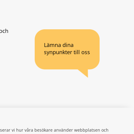
och 
Lämna dina
synpunkter till oss
an webbplats.
se
gifter
alyserar vi hur våra besökare använder webbplatsen och