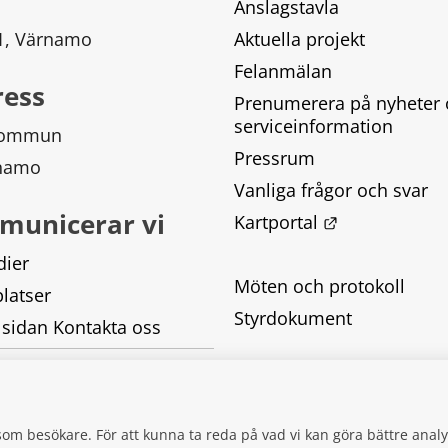
Anslagstavla
 1, Värnamo
Aktuella projekt
Felanmälan
ress
Prenumerera på nyheter 
serviceinformation
kommun
Pressrum
rnamo
Vanliga frågor och svar
municerar vi
Länk till ann
Kartportal
dier
Möten och protokoll
latser
Styrdokument
 sidan Kontakta oss
Tillgänglighetsredogörel
Behandling av personupp
g som besökare. För att kunna ta reda på vad vi kan göra bättre an
Kakor