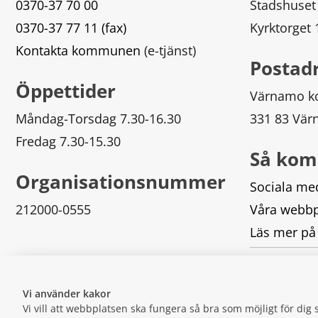
0370-37 70 00
Stadshuset
0370-37 77 11 (fax)
Kyrktorget
Kontakta kommunen
 (e-tjänst)
Postad
Öppettider
Värnamo 
Måndag-Torsdag 7.30-16.30
331 83 Vä
Fredag 7.30-15.30
Så kom
Organisationsnummer
Sociala me
212000-0555
Våra webbp
Läs mer på
Logga in
Vi använder kakor
Vi vill att webbplatsen ska fungera så bra som möjligt för di