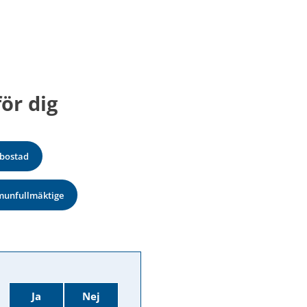
ör dig
 bostad
unfullmäktige
Ja
Nej