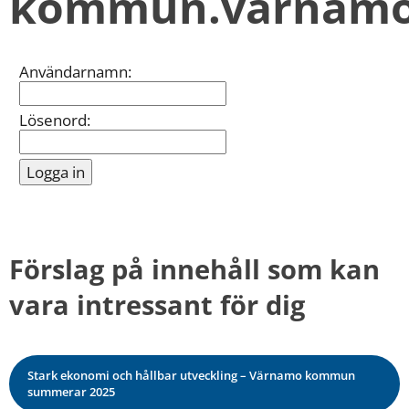
kommun.varnamo
kan
vi
göra
informationen
Inloggning
Användarnamn:
bättre
för
dig?
Lösenord:
Webbadress
till
sidan
bifogas
i
meddelandet.
Förslag på innehåll som kan 
vara intressant för dig
Stark ekonomi och hållbar utveckling – Värnamo kommun
summerar 2025