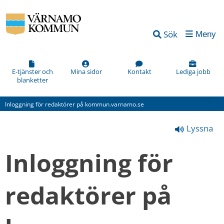
Vad
Sök
Meny
kan
vi
förbättra
E-tjänster och
Mina sidor
Kontakt
Lediga jobb
blanketter
på
den
Inloggning för redaktörer på kommun.varnamo.se
här
Lyssna
webbsidan?
*
Inloggning för 
(obligatorisk)
redaktörer på 
Hur