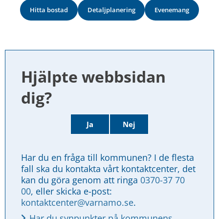
Hitta bostad
Detaljplanering
Evenemang
Hjälpte webbsidan 
dig?
Ja
Nej
Har du en fråga till kommunen? I de flesta 
fall ska du kontakta vårt kontaktcenter, det 
kan du göra genom att ringa 
0370-37 70 
00
, eller skicka e-post: 
kontaktcenter@varnamo.se
.
Har du synpunkter på kommunens 