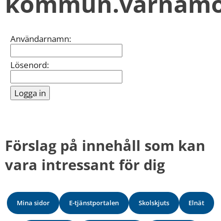
kommun.varnamo
kan
vi
göra
informationen
Inloggning
Användarnamn:
bättre
för
dig?
Lösenord:
Webbadress
till
sidan
bifogas
i
meddelandet.
Förslag på innehåll som kan 
vara intressant för dig
Mina sidor
E-tjänstportalen
Skolskjuts
Elnät