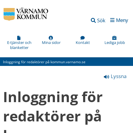
Vad
Sök
Meny
kan
vi
förbättra
E-tjänster och
Mina sidor
Kontakt
Lediga jobb
blanketter
på
den
Inloggning för redaktörer på kommun.varnamo.se
här
Lyssna
webbsidan?
*
Inloggning för 
(obligatorisk)
redaktörer på 
Hur