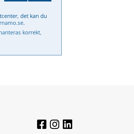
tcenter, det kan du 
arnamo.se
.
nteras korrekt, 