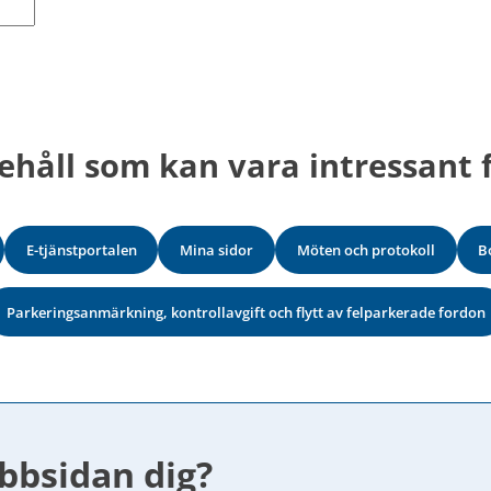
ehåll som kan vara intressant f
E-tjänstportalen
Mina sidor
Möten och protokoll
B
Parkeringsanmärkning, kontrollavgift och flytt av felparkerade fordon
bbsidan dig?