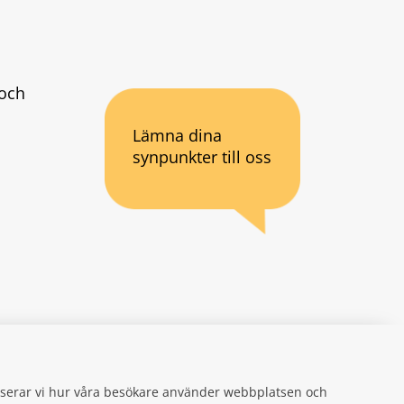
och 
Lämna dina
synpunkter till oss
an webbplats.
se
gifter
alyserar vi hur våra besökare använder webbplatsen och