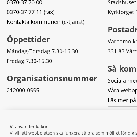
0370-37 70 00
Stadshuset
0370-37 77 11 (fax)
Kyrktorget
Kontakta kommunen
 (e-tjänst)
Postad
Öppettider
Värnamo 
Måndag-Torsdag 7.30-16.30
331 83 Vä
Fredag 7.30-15.30
Så kom
Organisationsnummer
Sociala me
212000-0555
Våra webbp
Läs mer på
Logga in
Vi använder kakor
Vi vill att webbplatsen ska fungera så bra som möjligt för di