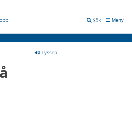
jobb
Sök
Meny
Lyssna
å 