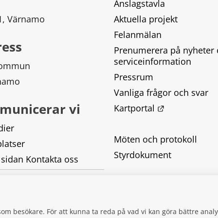
Anslagstavla
 1, Värnamo
Aktuella projekt
Felanmälan
ress
Prenumerera på nyheter 
serviceinformation
kommun
Pressrum
rnamo
Vanliga frågor och svar
municerar vi
Länk till ann
Kartportal
dier
Möten och protokoll
latser
Styrdokument
 sidan Kontakta oss
Tillgänglighetsredogörel
Behandling av personupp
g som besökare. För att kunna ta reda på vad vi kan göra bättre an
Kakor