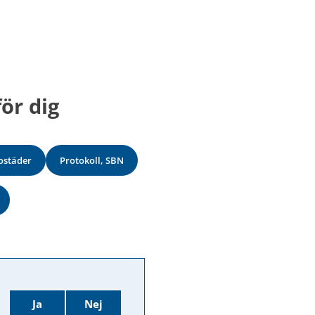
ör dig
ostäder
Protokoll, SBN
Ja
Nej