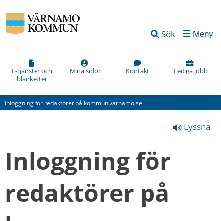
Vad
Sök
Meny
kan
vi
förbättra
E-tjänster och
Mina sidor
Kontakt
Lediga jobb
blanketter
på
den
Inloggning för redaktörer på kommun.varnamo.se
här
Lyssna
webbsidan?
*
Inloggning för 
(obligatorisk)
redaktörer på 
Hur