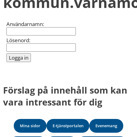
kommun.varnamo
kan
vi
göra
informationen
Inloggning
Användarnamn:
bättre
för
dig?
Lösenord:
Webbadress
till
sidan
bifogas
i
meddelandet.
Förslag på innehåll som kan 
vara intressant för dig
Mina sidor
E-tjänstportalen
Evenemang