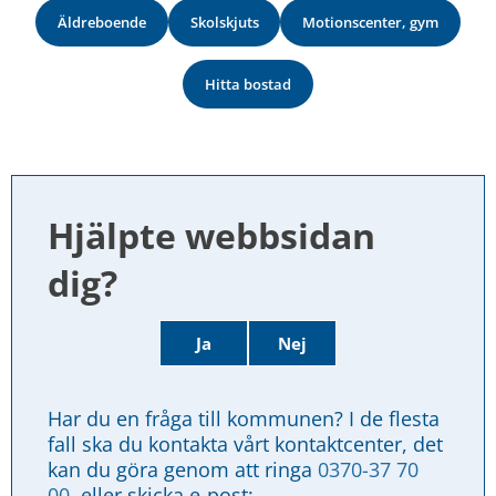
Äldreboende
Skolskjuts
Motionscenter, gym
Hitta bostad
Hjälpte webbsidan 
dig?
Ja
Nej
Har du en fråga till kommunen? I de flesta 
fall ska du kontakta vårt kontaktcenter, det 
kan du göra genom att ringa 
0370-37 70 
00
, eller skicka e-post: 