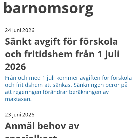
barnomsorg
kan
vi
göra
informationen
bättre
24 juni 2026
för
Sänkt avgift för förskola
dig?
Webbadress
och fritidshem från 1 juli
till
sidan
2026
bifogas
i
Från och med 1 juli kommer avgiften för förskola
meddelandet.
och fritidshem att sänkas. Sänkningen beror på
att regeringen förändrar beräkningen av
maxtaxan.
23 juni 2026
Anmäl behov av