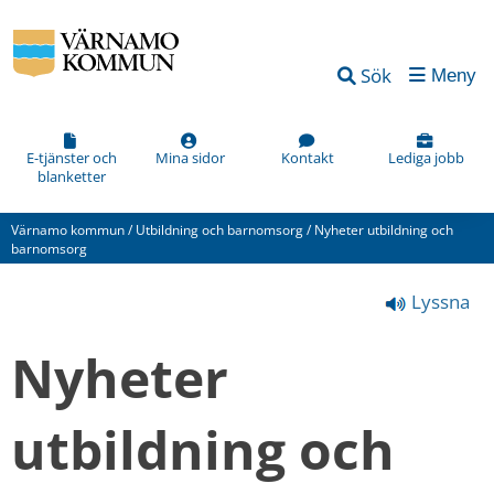
Vad
Sök
Meny
kan
vi
förbättra
E-tjänster och
Mina sidor
Kontakt
Lediga jobb
blanketter
på
den
Värnamo kommun
/
Utbildning och barnomsorg
/
Nyheter utbildning och
här
barnomsorg
webbsidan?
Lyssna
*
(obligatorisk)
Nyheter 
utbildning och 
Hur