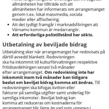
allmänheten har tillträde och att
allmänheten har informerats om arrangemanget 
genom t.ex. lokal massmedia, sociala
medier eller affischering.
Att det tydligt framgår i marknadsföringen att 
Värnamo kommun är medarrangör.
Att erforderliga polistillstånd har sökts. 
Utbetalning av beviljade bidrag
Utbetalning sker när arrangemanget har redovisats på 
därtill avsedd blankett. Redovisningen
ska ha inkommit till kulturförvaltningen respektive 
fritidsavdelningen senast två månader
efter arrangemanget. 
Om redovisning inte har 
inkommit inom två månader kan tidigare
beslut om beviljat bidrag komma att ändras.
 Till 
redovisningen ska bifogas kvitton eller
fakturor på samtliga utgifter samt underlag för 
samtliga inkomster. Beviljat bidrag kan
komma att reduceras om kostnaderna för 
arrangemanget blir lägre än vad som uppgavs i