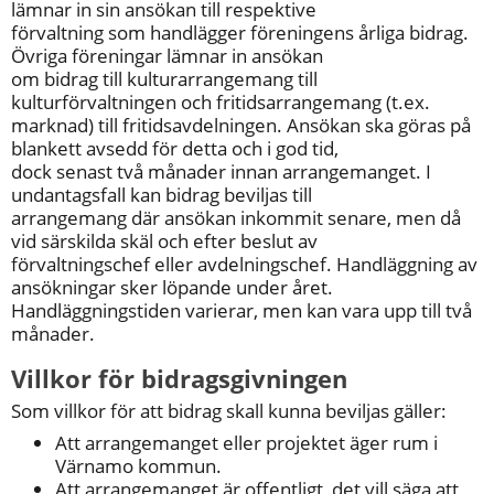
lämnar in sin ansökan till respektive
förvaltning som handlägger föreningens årliga bidrag. 
Övriga föreningar lämnar in ansökan
om bidrag till kulturarrangemang till 
kulturförvaltningen och fritidsarrangemang (t.ex.
marknad) till fritidsavdelningen. Ansökan ska göras på 
blankett avsedd för detta och i god tid,
dock senast två månader innan arrangemanget. I 
undantagsfall kan bidrag beviljas till
arrangemang där ansökan inkommit senare, men då 
vid särskilda skäl och efter beslut av
förvaltningschef eller avdelningschef. Handläggning av 
ansökningar sker löpande under året.
Handläggningstiden varierar, men kan vara upp till två 
månader.
Villkor för bidragsgivningen
Som villkor för att bidrag skall kunna beviljas gäller:
Att arrangemanget eller projektet äger rum i 
Värnamo kommun.
Att arrangemanget är offentligt, det vill säga att 