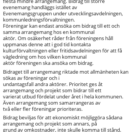
flesta mindre arrangemang. Bidrag till större 
evenemang handläggs istället av
Evenemangsgruppen under utvecklingsavdelningen, 
kommunledningsförvaltningen.
Föreningar kan endast ansöka om bidrag till ett och 
samma arrangemang hos en kommunal
aktör. Om osäkerhet råder från föreningens håll 
uppmanas denne att i god tid kontakta 
kulturförvaltningen eller fritidsavdelningen för att få 
vägledning om hos vilken kommunal 
aktör föreningen ska ansöka om bidrag.
Bidraget till arrangemang riktade mot allmänheten kan 
sökas av föreningar och i
undantagsfall andra aktörer. Prioritet ges åt 
arrangemang och projekt som bidrar till ett
varierat utbud fördelat under året i hela kommunen. 
Även arrangemang som samarrangeras av
två eller fler föreningar prioriteras.
Bidrag beviljas för att ekonomiskt möjliggöra sådana 
arrangemang och projekt som annars, på
grund av omkostnader, inte skulle komma till stånd. 