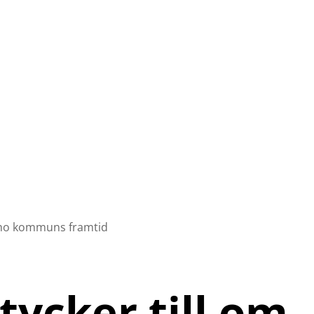
namo kommuns framtid
tycker till om 