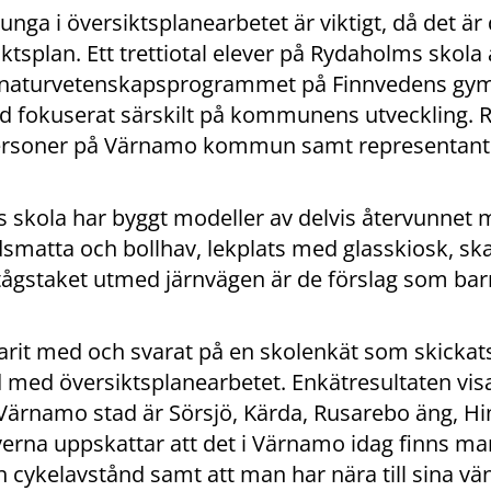
unga i översiktsplanearbetet är viktigt, då det är 
iktsplan. Ett trettiotal elever på Rydaholms skola
på naturvetenskapsprogrammet på Finnvedens gym
d fokuserat särskilt på kommunens utveckling. Re
personer på Värnamo kommun samt representant f
skola har byggt modeller av delvis återvunnet m
smatta och bollhav, lekplats med glasskiosk, skat
ågstaket utmed järnvägen är de förslag som barne
rit med och svarat på en skolenkät som skickats ut
d översiktsplanearbetet. Enkätresultaten visar
r Värnamo stad är Sörsjö, Kärda, Rusarebo äng, H
erna uppskattar att det i Värnamo idag finns mar
 cykelavstånd samt att man har nära till sina vän