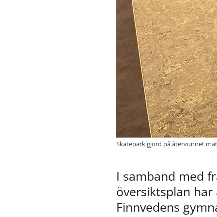
Skatepark gjord på återvunnet mate
I samband med f
översiktsplan har
Finnvedens gymna