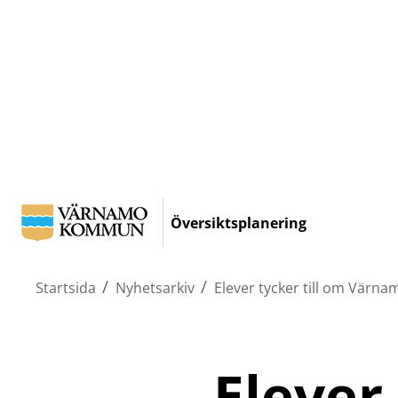
Hoppa
till
Översiktsplanering
huvudinnehållet
/
/
Startsida
Nyhetsarkiv
Elever tycker till om Vär
Elever 