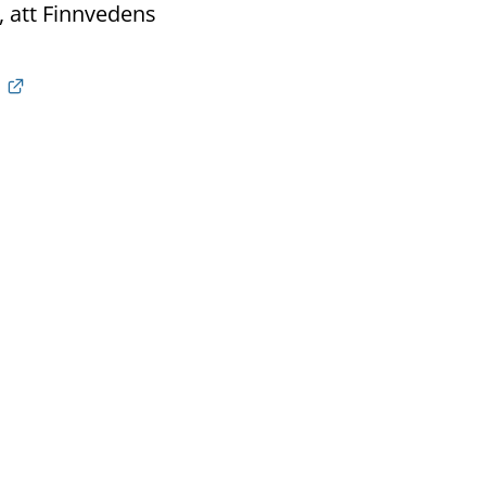
 att Finnvedens 
Länk till annan webbplats.
.