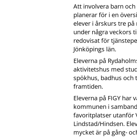
Att involvera barn och 
planerar för i en övers
elever i årskurs tre 
under några veckors ti
redovisat för tjänste
Jönköpings län.
Eleverna på Rydaholms 
aktivitetshus med stud
spökhus, badhus och t
framtiden.
Eleverna på FIGY har va
kommunen i samband me
favoritplatser utanfö
Lindstad/Hindsen. Elev
mycket är på gång- och