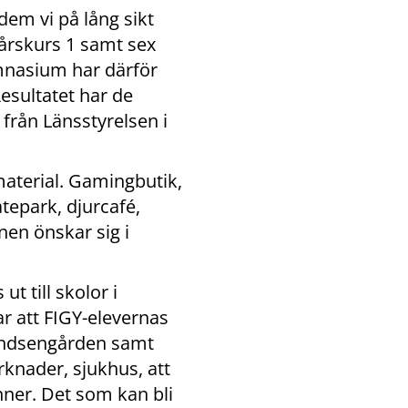
dem vi på lång sikt 
 årskurs 1 samt sex 
nasium har därför 
sultatet har de 
rån Länsstyrelsen i 
aterial. Gamingbutik, 
epark, djurcafé, 
n önskar sig i 
 till skolor i 
 att FIGY-elevernas 
indsengården samt 
knader, sjukhus, att 
ner. Det som kan bli 