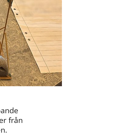
ande 
r från 
n.