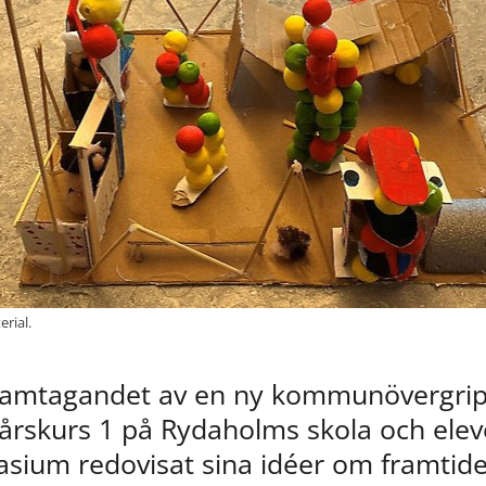
rial.
ramtagandet av en ny kommunövergrip
 årskurs 1 på Rydaholms skola och eleve
sium redovisat sina idéer om framtide