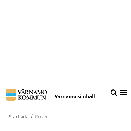
Hoppa
Sök
Öpp
på
till
Värnamo simhall
Varnamo.
mobi
huvudinnehållet
/
Startsida
Priser