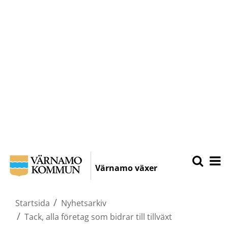
Hoppa
Sök
Öpp
på
till
Värnamo växer
Varnamo.
mobi
huvudinnehållet
/
Startsida
Nyhetsarkiv
/
Tack, alla företag som bidrar till tillväxt