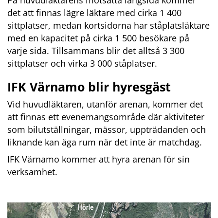
På huvudläktarens motsatta långsida kommer 
det att finnas lägre läktare med cirka 1 400 
sittplatser, medan kortsidorna har ståplatsläktare 
med en kapacitet på cirka 1 500 besökare på 
varje sida. Tillsammans blir det alltså 3 300 
sittplatser och virka 3 000 ståplatser.
IFK Värnamo blir hyresgäst
Vid huvudläktaren, utanför arenan, kommer det 
att finnas ett evenemangsområde där aktiviteter 
som bilutställningar, mässor, uppträdanden och 
liknande kan äga rum när det inte är matchdag.
IFK Värnamo kommer att hyra arenan för sin 
verksamhet.