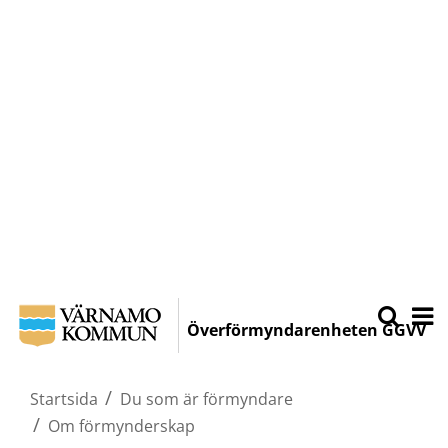
Hoppa
Sök
Öpp
på
till
Överförmyndarenheten GGVV
Varnamo.
mobi
huvudinnehållet
/
Startsida
Du som är förmyndare
/
Om förmynderskap