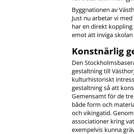
Byggnationen av Västhor
Just nu arbetar vi med
har en direkt koppling 
emot att inviga skola
Konstnärlig g
Den Stockholmsbasera
gestaltning till Västho
kulturhistoriskt intre
gestaltning så att kon
Gemensamt för de tre 
både form och material
och vikingatid. Genom
associationer kring va
exempelvis kunna gräva