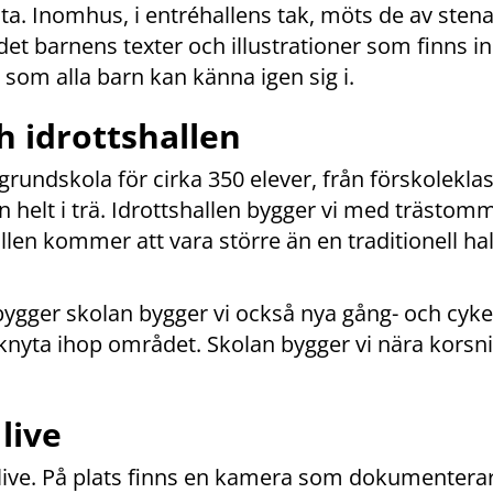
ta. Inomhus, i entréhallens tak, möts de av stena
et barnens texter och illustrationer som finns in
 som alla barn kan känna igen sig i.
 idrottshallen
rundskola för cirka 350 elever, från förskoleklass 
n helt i trä. Idrottshallen bygger vi med trästomm
llen kommer att vara större än en traditionell ha
ygger skolan bygger vi också nya gång- och cykelb
knyta ihop området. Skolan bygger vi nära korsn
 live
t live. På plats finns en kamera som dokumentera