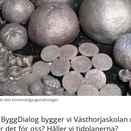
ån den konstnärliga gestaltningen.
yggDialog bygger vi Västhorjaskolan m
r det för oss? Håller vi tidplanerna?