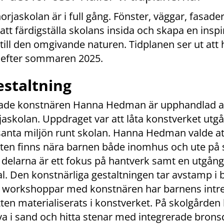
jaskolan är i full gång. Fönster, väggar, fasader 
 att färdigställa skolans insida och skapa en insp
till den omgivande naturen. Tidplanen ser ut att h
n efter sommaren 2025.
estaltning
de konstnären Hanna Hedman är upphandlad att 
rjaskolan. Uppdraget var att låta konstverket utgå
ssanta miljön runt skolan. Hanna Hedman valde att
sten finns nära barnen både inomhus och ute på 
delarna är ett fokus på hantverk samt en utgång
. Den konstnärliga gestaltningen tar avstamp i b
 workshoppar med konstnären har barnens intres
tten materialiserats i konstverket. På skolgårde
 i sand och hitta stenar med integrerade bronsde