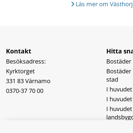
Läs mer om Västhorj
Kontakt
Hitta sn
Besöksadress:
Bostäder 
Kyrktorget
Bostäder 
stad
331 83 Värnamo
I huvude
0370-37 70 00
I huvudet
I huvudet 
landsbyg