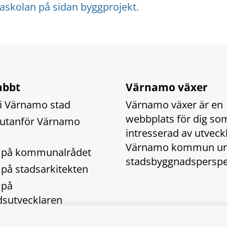
askolan på sidan byggprojekt.
abbt
Värnamo växer
i Värnamo stad
Värnamo växer är en 
webbplats för dig som
utanför Värnamo 
intresserad av utveckl
Värnamo kommun ur e
t på kommunalrådet
stadsbyggnadsperspe
 på stadsarkitekten
på 
dsutvecklaren