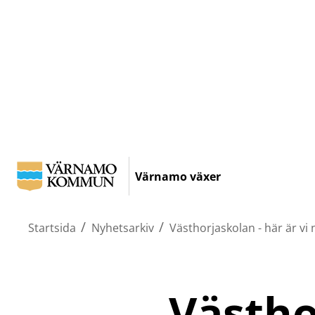
Hoppa
till
Värnamo växer
huvudinnehållet
/
/
Startsida
Nyhetsarkiv
Västhorjaskolan - här är vi 
Västhor