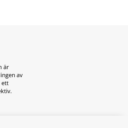
 är 
ingen av 
tt 
ktiv.