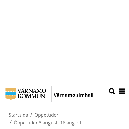
Hoppa
Sök
Öpp
på
till
Värnamo simhall
Varnamo.
mobi
huvudinnehållet
/
Startsida
Öppettider
/
Öppettider 3 augusti-16 augusti