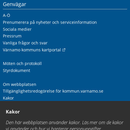
Genvägar
A-Ö
Prenumerera på nyheter och serviceinformation
Sociala medier
Pressrum
Vanliga frågor och svar
Länk till annan webbplats.
Värnamo kommuns kartportal
Möten och protokoll
Styrdokument
Om webbplatsen
Tillgänglighetsredogörelse för kommun.varnamo.se
Kakor
Logga in
Kakor
Den här webbplatsen använder kakor. Läs mer om de kakor
vi använder och hur vi hanterar personuppgifter.