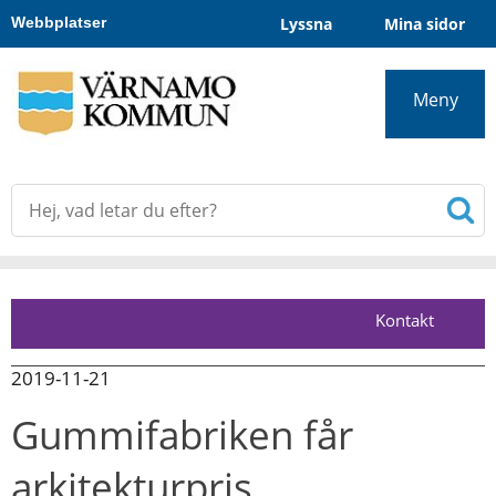
Hoppa
Webbplatser
Lyssna
Mina sidor
till
huvudinnehållet
Meny
Kontakt
2019-11-21
Gummifabriken får 
arkitekturpris