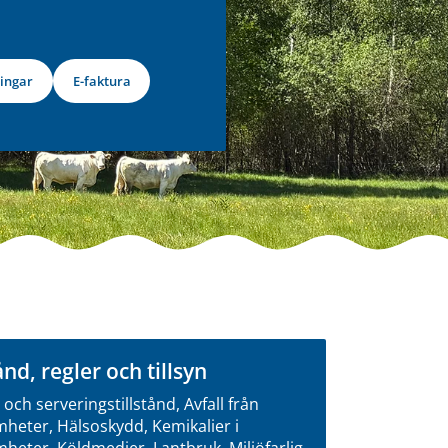
ingar
E-faktura
ånd, regler och tillsyn
 och serveringstillstånd, Avfall från
heter, Hälsoskydd, Kemikalier i
heter, Köldmedier, Lantbruk, Miljöfarlig