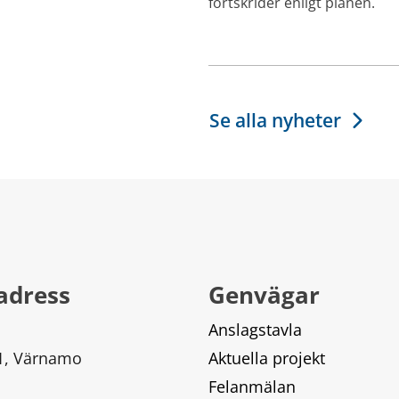
fortskrider enligt planen.
Se alla nyheter
adress
Genvägar
Anslagstavla
 1, Värnamo
Aktuella projekt
Felanmälan