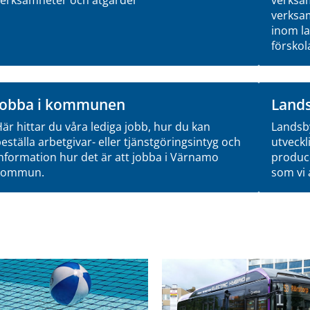
verksam
inom la
förskol
Jobba i kommunen
Lands
är hittar du våra lediga jobb, hur du kan
Landsb
eställa arbetgivar- eller tjänstgöringsintyg och
utveckl
nformation hur det är att jobba i Värnamo
produce
kommun.
som vi 