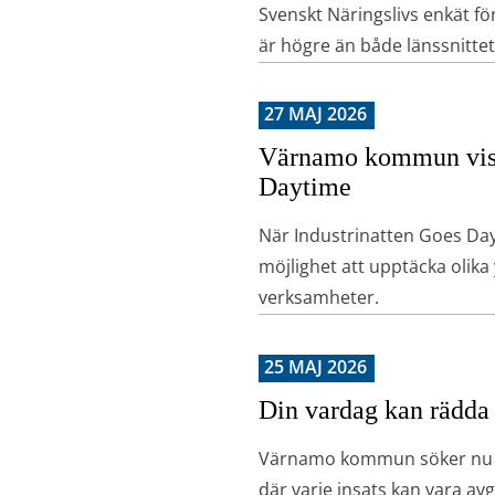
Svenskt Näringslivs enkät fö
är högre än både länssnittet 
27 MAJ 2026
Värnamo kommun visad
Daytime
När Industrinatten Goes Da
möjlighet att upptäcka oli
verksamheter.
25 MAJ 2026
Din vardag kan rädda
Värnamo kommun söker nu del
där varje insats kan vara a