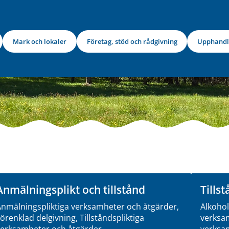
Mark och lokaler
Företag, stöd och rådgivning
Upphandl
Anmälningsplikt och tillstånd
Tillst
nmälningspliktiga verksamheter och åtgärder,
Alkohol
örenklad delgivning, Tillståndspliktiga
verksam
verksamheter och åtgärder
verksam