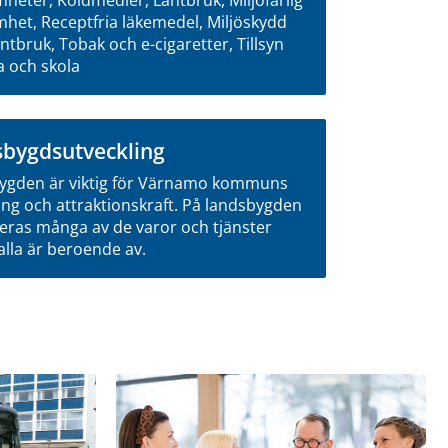
het, Receptfria läkemedel, Miljöskydd
ntbruk, Tobak och e-cigaretter, Tillsyn
a och skola
bygdsutveckling
ygden är viktig för Värnamo kommuns
ing och attraktionskraft. På landsbygden
ras många av de varor och tjänster
alla är beroende av.