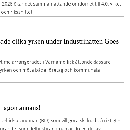
r 2026 ökar det sammanfattande omdömet till 4,0, vilket
och rikssnittet.
e olika yrken under Industrinatten Goes
ytime arrangerades i Värnamo fick åttondeklassare
ka yrken och möta både företag och kommunala
 någon annans!
tidsbrandmän (RIB) som vill göra skillnad på riktigt –
vgörande. Som deltidsbrandman är du en del av