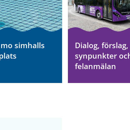
mo simhalls
Dialog, förslag,
lats
synpunkter oc
felanmälan