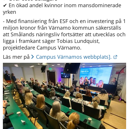
✔ En ökad andel kvinnor inom mansdominerade 
yrken
- Med finansiering från ESF och en investering på 1 
miljon kronor från Värnamo kommun säkerställs 
att Smålands näringsliv fortsätter att utvecklas och 
ligga i framkant säger Tobias Lundquist, 
projektledare Campus Värnamo.
Länk
Läs mer på 
Campus Värnamos webbplats].