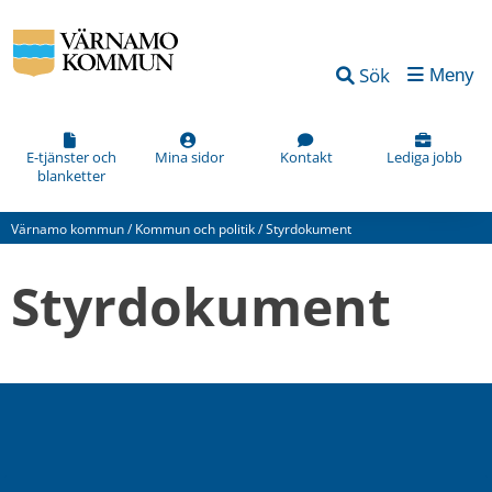
Sök
Meny
E-tjänster och
Mina sidor
Kontakt
Lediga jobb
blanketter
Värnamo kommun
/
Kommun och politik
/
Styrdokument
Styrdokument