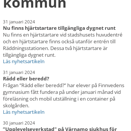
kommun
kan
vi
göra
informationen
31 januari 2024
bättre
Nu finns hjärtstartare tillgängliga dygnet runt
för
Nu finns en hjärtstartare vid stadshusets huvudentré
dig?
och en hjärtstartare finns också utanför entrén till
Webbadress
Räddningsstationen. Dessa två hjärtstartare är
till
tillgängliga dygnet runt.
sidan
Läs nyhetsartikeln
bifogas
i
31 januari 2024
meddelandet.
Rädd eller beredd?
Frågan ”Rädd eller beredd?” har elever på Finnvedens
gymnasium fått fundera på under januari månad vid
föreläsning och mobil utställning i en container på
skolgården.
Läs nyhetsartikeln
30 januari 2024
”Upplevelseverkstad" på Värnamo sjukhus för