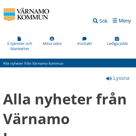
Vad
Sök
Meny
kan
vi
förbättra
E-tjänster och
Mina sidor
Kontakt
Lediga jobb
blanketter
på
den
Alla nyheter från Värnamo kommun
här
Lyssna
webbsidan?
*
Alla nyheter från 
(obligatorisk)
Värnamo 
Hur