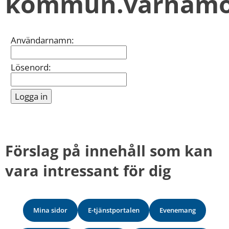
kommun.varnamo
kan
vi
göra
informationen
Inloggning
Användarnamn:
bättre
för
dig?
Lösenord:
Webbadress
till
sidan
bifogas
i
meddelandet.
Förslag på innehåll som kan 
vara intressant för dig
Mina sidor
E-tjänstportalen
Evenemang