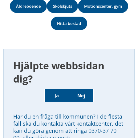
Äldreboende
Skolskjuts
Motionscenter, gym
Hitta bostad
Hjälpte webbsidan 
dig?
Ja
Nej
Har du en fråga till kommunen? I de flesta 
fall ska du kontakta vårt kontaktcenter, det 
kan du göra genom att ringa 
0370-37 70 
00
, eller skicka e-post: 