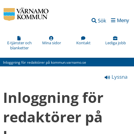
Vad
Sök
Meny
kan
vi
förbättra
E-tjänster och
Mina sidor
Kontakt
Lediga jobb
blanketter
på
den
Inloggning för redaktörer på kommun.varnamo.se
här
Lyssna
webbsidan?
*
Inloggning för 
(obligatorisk)
redaktörer på 
Hur